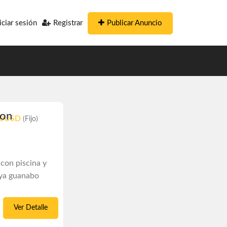
Publicar Anuncio
iciar sesión
Registrar
con
60USD
(Fijo)
 con piscina y
aya guanabo
Ver Detalle