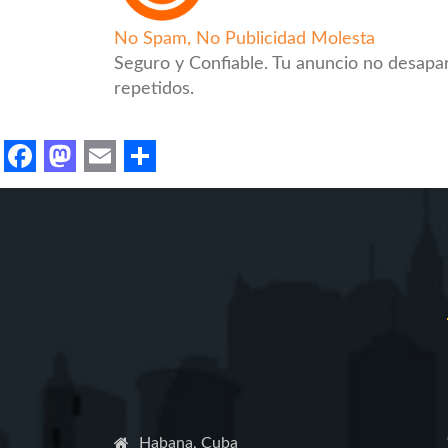
No Spam, No Publicidad Molesta
Seguro y Confiable. Tu anuncio no desapa
repetidos.
Facebook
Mastodon
Email
Share
Habana, Cuba