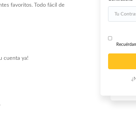
ntes favoritos. Todo fácíl de
Recuérda
u cuenta ya!
¿N
.