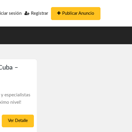
Publicar Anuncio
iciar sesión
Registrar
 Cuba –
y especialistas
ximo nivel!
Ver Detalle